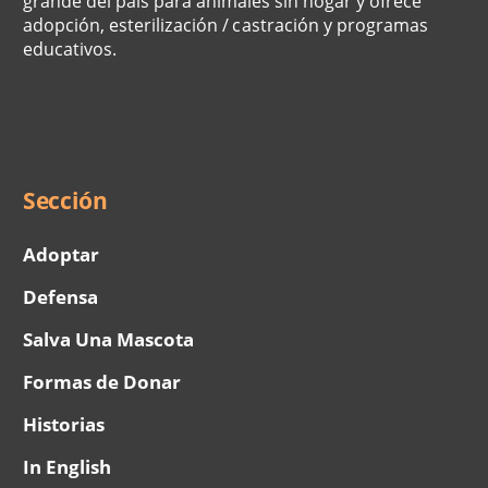
grande del país para animales sin hogar y ofrece
adopción, esterilización / castración y programas
educativos.
Social
Menu
Sección
Adoptar
Defensa
Salva Una Mascota
Formas de Donar
Historias
In English