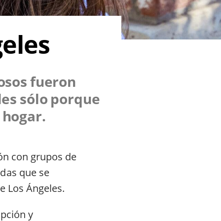
geles
ñosos fueron
les sólo porque
 hogar.
ión con grupos de
adas que se
de Los Ángeles.
pción y