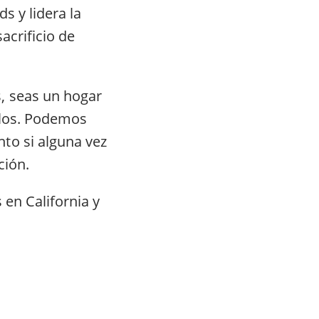
s y lidera la
acrificio de
, seas un hogar
ellos. Podemos
to si alguna vez
ación.
 en California y