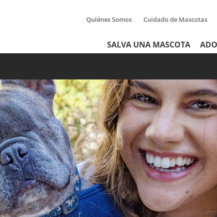
Quiénes Somos
Cuidado de Mascotas
Tertiary
Header
SALVA UNA MASCOTA
ADO
Menu
Menu