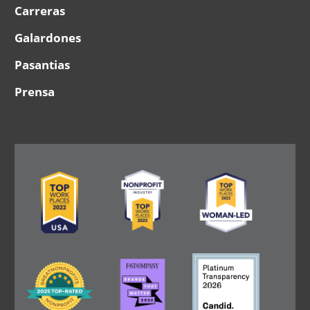
Carreras
Galardones
Pasantias
Prensa
Image
Image
Image
Image
Image
Image