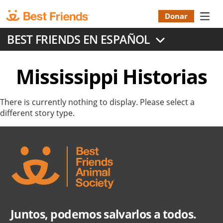
Skip
to
Donar
Donatio
main
BEST FRIENDS EN ESPAÑOL
content
Menu
Mississippi Historias
There is currently nothing to display. Please select a
different story type.
Juntos, podemos salvarlos a todos.