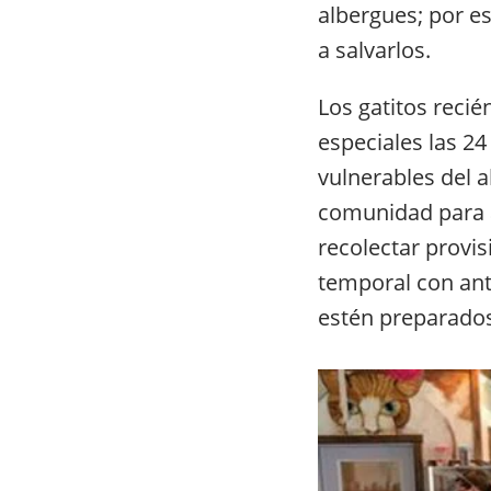
albergues; por e
a salvarlos.
Los gatitos recié
especiales las 24
vulnerables del a
comunidad para a
recolectar provis
temporal con ant
estén preparado