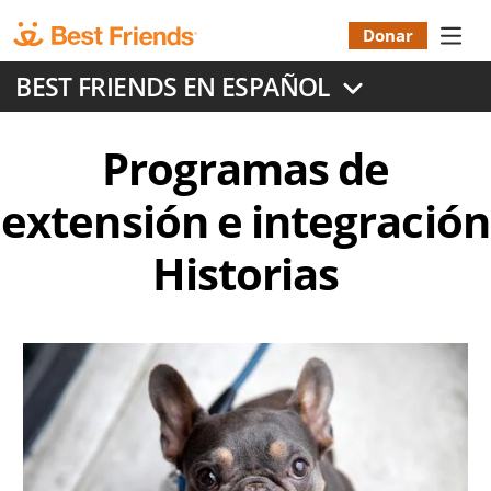
Skip
to
Donar
Donatio
main
BEST FRIENDS EN ESPAÑOL
content
Menu
Programas de
extensión e integración
Historias
Image